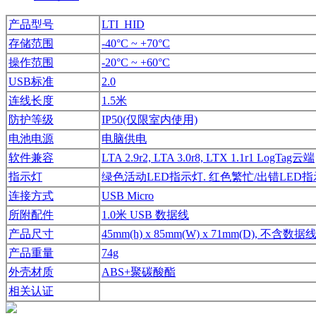
产品型号
LTI HID
存储范围
-40°C ~ +70°C
操作范围
-20°C ~ +60°C
USB标准
2.0
连线长度
1.5米
防护等级
IP50(仅限室内使用)
电池电源
电脑供电
软件兼容
LTA 2.9r2, LTA 3.0r8, LTX 1.1r1 LogTag云端
指示灯
绿色活动LED指示灯. 红色繁忙/出错LED指
连接方式
USB Micro
所附配件
1.0米 USB 数据线
产品尺寸
45mm(h) x 85mm(W) x 71mm(D), 不含数据
产品重量
74g
外壳材质
ABS+聚碳酸酯
相关认证